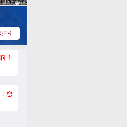
家挂号
科主
！
您