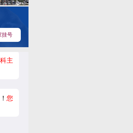
家挂号
科主
！
您